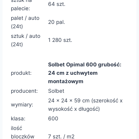
sztuk na
64 szt.
palecie:
palet / auto
20 pal.
(24t)
sztuk / auto
1 280 szt.
(24t)
Solbet Opimal 600 grubość:
produkt:
24 cm z uchwytem
montażowym
producent:
Solbet
24 x 24 x 59 cm (szerokość x
wymiary:
wysokość x długość)
klasa:
600
ilość
bloczków
7 szt. / m2