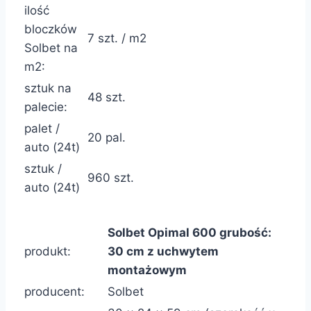
ilość
bloczków
7 szt. / m2
Solbet na
m2:
sztuk na
48 szt.
palecie:
palet /
20 pal.
auto (24t)
sztuk /
960 szt.
auto (24t)
Solbet Opimal 600 grubość:
produkt:
30 cm z uchwytem
montażowym
producent:
Solbet