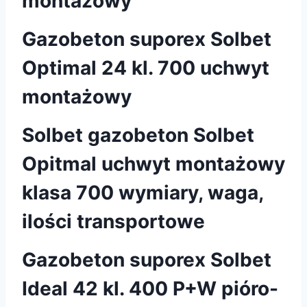
montażowy
Gazobeton suporex Solbet
Optimal 24 kl. 700 uchwyt
montażowy
Solbet gazobeton Solbet
Opitmal uchwyt montażowy
klasa 700 wymiary, waga,
ilości transportowe
Gazobeton suporex Solbet
Ideal 42 kl. 400 P+W pióro-