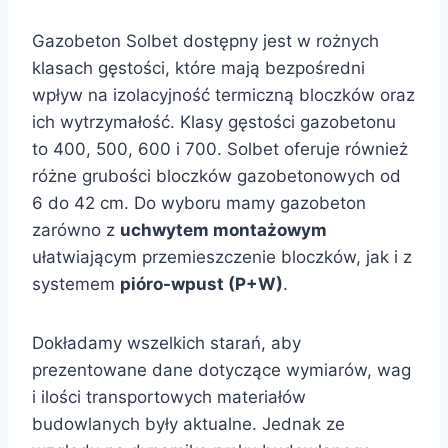
Gazobeton Solbet dostępny jest w rożnych
klasach gęstości, które mają bezpośredni
wpływ na izolacyjność termiczną bloczków oraz
ich wytrzymałość. Klasy gęstości gazobetonu
to 400, 500, 600 i 700. Solbet oferuje również
różne grubości bloczków gazobetonowych od
6 do 42 cm. Do wyboru mamy gazobeton
zarówno z
uchwytem montażowym
ułatwiającym przemieszczenie bloczków, jak i z
systemem
pióro-wpust (P+W)
.
Dokładamy wszelkich starań, aby
prezentowane dane dotyczące wymiarów, wag
i ilości transportowych materiałów
budowlanych były aktualne. Jednak ze