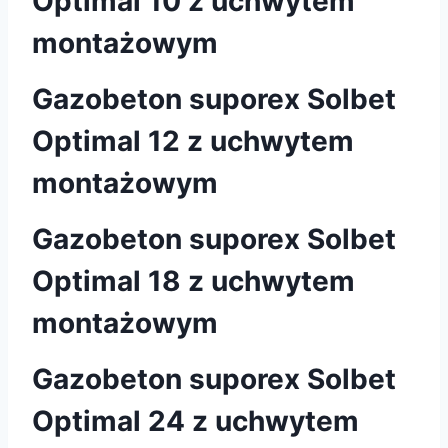
Optimal 10 z uchwytem
montażowym
Gazobeton suporex Solbet
Optimal 12 z uchwytem
montażowym
Gazobeton suporex Solbet
Optimal 18 z uchwytem
montażowym
Gazobeton suporex Solbet
Optimal 24 z uchwytem