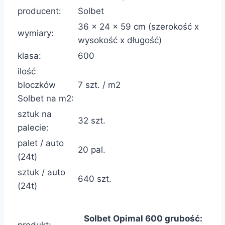
producent:
Solbet
36 x 24 x 59 cm (szerokość x
wymiary:
wysokość x długość)
klasa:
600
ilość
bloczków
7 szt. / m2
Solbet na m2:
sztuk na
32 szt.
palecie:
palet / auto
20 pal.
(24t)
sztuk / auto
640 szt.
(24t)
Solbet Opimal 600 grubość: