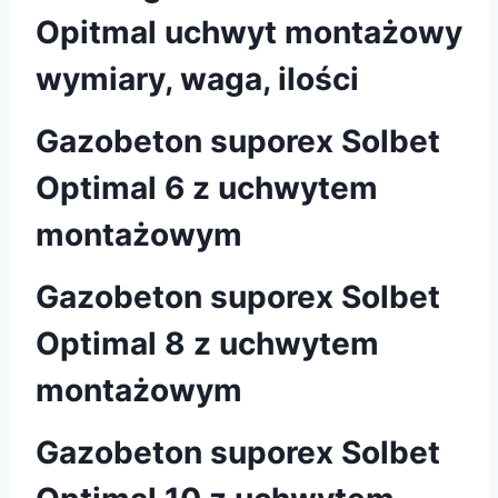
Opitmal uchwyt montażowy
wymiary, waga, ilości
Gazobeton suporex Solbet
Optimal 6 z uchwytem
montażowym
Gazobeton suporex Solbet
Optimal 8 z uchwytem
montażowym
Gazobeton suporex Solbet