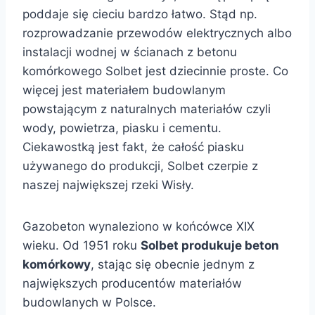
poddaje się cieciu bardzo łatwo. Stąd np.
rozprowadzanie przewodów elektrycznych albo
instalacji wodnej w ścianach z betonu
komórkowego Solbet jest dziecinnie proste. Co
więcej jest materiałem budowlanym
powstającym z naturalnych materiałów czyli
wody, powietrza, piasku i cementu.
Ciekawostką jest fakt, że całość piasku
używanego do produkcji, Solbet czerpie z
naszej największej rzeki Wisły.
Gazobeton wynaleziono w końcówce XIX
wieku. Od 1951 roku
Solbet produkuje beton
komórkowy
, stając się obecnie jednym z
największych producentów materiałów
budowlanych w Polsce.