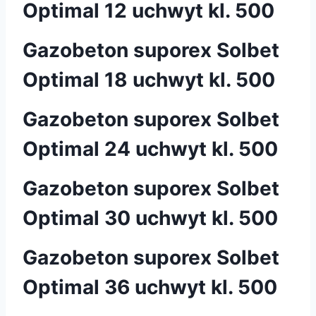
Optimal 12 uchwyt kl. 500
Gazobeton suporex Solbet
Optimal 18 uchwyt kl. 500
Gazobeton suporex Solbet
Optimal 24 uchwyt kl. 500
Gazobeton suporex Solbet
Optimal 30 uchwyt kl. 500
Gazobeton suporex Solbet
Optimal 36 uchwyt kl. 500