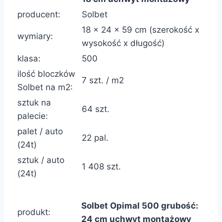
producent:
Solbet
18 x 24 x 59 cm (szerokość x
wymiary:
wysokość x długość)
klasa:
500
ilość bloczków
7 szt. / m2
Solbet na m2:
sztuk na
64 szt.
palecie:
palet / auto
22 pal.
(24t)
sztuk / auto
1 408 szt.
(24t)
Solbet Opimal 500 grubość:
produkt:
24 cm uchwyt montażowy