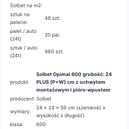
Solbet na m2:
sztuk na
48 szt.
palecie:
palet / auto
20 pal.
(24t)
sztuk / auto
960 szt.
(24t)
Solbet Opimal 600 grubość: 24
produkt:
PLUS (P+W) cm z uchwytem
montażowym i pióro-wpustem
producent:
Solbet
24 x 24 x 59 cm (szerokość x
wymiary:
wysokość x długość)
klasa:
600