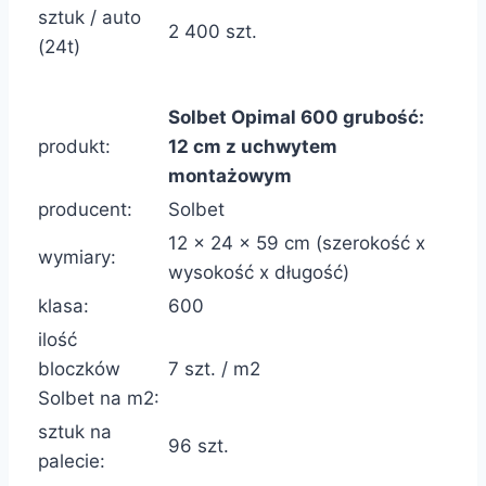
sztuk / auto
2 400 szt.
(24t)
Solbet Opimal 600 grubość:
produkt:
12 cm z uchwytem
montażowym
producent:
Solbet
12 x 24 x 59 cm (szerokość x
wymiary:
wysokość x długość)
klasa:
600
ilość
bloczków
7 szt. / m2
Solbet na m2:
sztuk na
96 szt.
palecie: