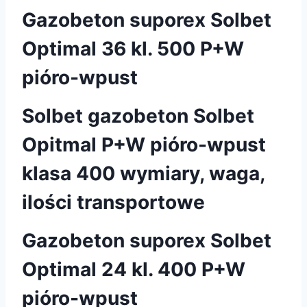
Gazobeton suporex Solbet
Optimal 36 kl. 500 P+W
pióro-wpust
Solbet gazobeton Solbet
Opitmal P+W pióro-wpust
klasa 400 wymiary, waga,
ilości transportowe
Gazobeton suporex Solbet
Optimal 24 kl. 400 P+W
pióro-wpust