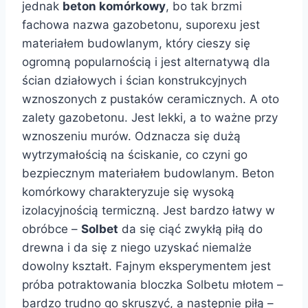
jednak
beton komórkowy
, bo tak brzmi
fachowa nazwa gazobetonu, suporexu jest
materiałem budowlanym, który cieszy się
ogromną popularnością i jest alternatywą dla
ścian działowych i ścian konstrukcyjnych
wznoszonych z pustaków ceramicznych. A oto
zalety gazobetonu. Jest lekki, a to ważne przy
wznoszeniu murów. Odznacza się dużą
wytrzymałością na ściskanie, co czyni go
bezpiecznym materiałem budowlanym. Beton
komórkowy charakteryzuje się wysoką
izolacyjnością termiczną. Jest bardzo łatwy w
obróbce –
Solbet
da się ciąć zwykłą piłą do
drewna i da się z niego uzyskać niemalże
dowolny kształt. Fajnym eksperymentem jest
próba potraktowania bloczka Solbetu młotem –
bardzo trudno go skruszyć, a następnie piłą –