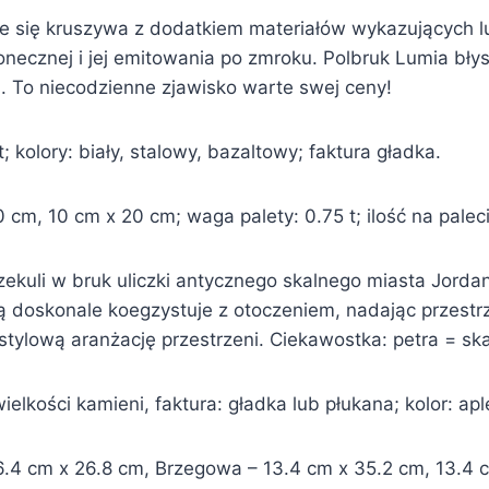
 się kruszywa z dodatkiem materiałów wykazujących lu
onecznej i jej emitowania po zmroku. Polbruk Lumia bły
. To niecodzienne zjawisko warte swej ceny!
 kolory: biały, stalowy, bazaltowy; faktura gładka.
cm, 10 cm x 20 cm; waga palety: 0.75 t; ilość na palec
zekuli w bruk uliczki antycznego skalnego miasta Jordani
doskonale koegzystuje z otoczeniem, nadając przestr
tylową aranżację przestrzeni. Ciekawostka: petra = ska
ielkości kamieni, faktura: gładka lub płukana; kolor: ap
.4 cm x 26.8 cm, Brzegowa – 13.4 cm x 35.2 cm, 13.4 cm