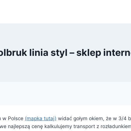
bruk linia styl – sklep inte
ku w Polsce
(mapka tutaj)
widać gołym okiem, że w 3/4 bę
e najlepszą cenę kalkulujemy transport z rozładunkie