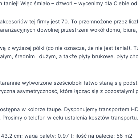
 taniej! Więc śmiało – dzwoń – wycenimy dla Ciebie od r
 akcesoriów tej firmy jest 70. To przemnożone przez lic
aranżacyjnych dowolnej przestrzeni wokół domu, biura, 
ą z wyższej półki (co nie oznacza, że nie jest tania!). 
łym, średnim i dużym, a także płyty brukowe, płyty cho
. Starannie wytworzone sześcioboki łatwo staną się pod
ryczna asymetryczność, która łącząc się z pozostałymi
 dostępna w kolorze taupe. Dysponujemy transportem HD
Prosimy o telefon w celu ustalenia kosztów transportu
3.2 cm; waga palety: 0.97 t; ilość na palecie: 56 m2