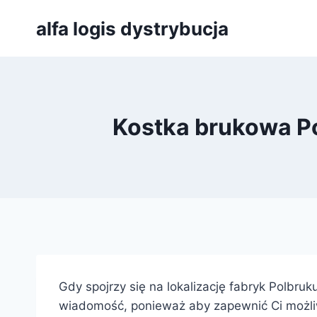
Przejdź
alfa logis dystrybucja
do
treści
Kostka brukowa Pol
Gdy spojrzy się na lokalizację fabryk Polbru
wiadomość, ponieważ aby zapewnić Ci możliw