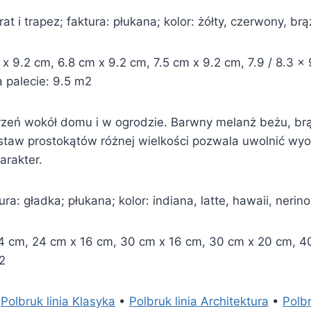
t i trapez; faktura: płukana; kolor: żółty, czerwony, br
 9.2 cm, 6.8 cm x 9.2 cm, 7.5 cm x 9.2 cm, 7.9 / 8.3 x 9.
a palecie: 9.5 m2
rzeń wokół domu i w ogrodzie. Barwny melanż beżu, brąz
Zestaw prostokątów różnej wielkości pozwala uwolnić wyo
arakter.
ra: gładka; płukana; kolor: indiana, latte, hawaii, nerino
 cm, 24 cm x 16 cm, 30 cm x 16 cm, 30 cm x 20 cm, 40 
m2
•
Polbruk linia Klasyka
•
Polbruk linia Architektura
•
Polbr