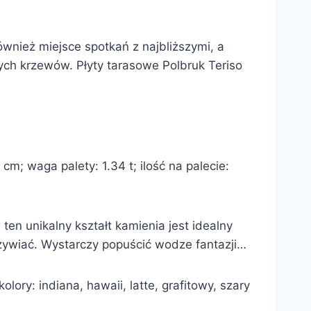
ównież miejsce spotkań z najbliższymi, a
ych krzewów. Płyty tarasowe Polbruk Teriso
m; waga palety: 1.34 t; ilość na palecie:
ten unikalny kształt kamienia jest idealny
rzywiać. Wystarczy popuścić wodze fantazji…
ory: indiana, hawaii, latte, grafitowy, szary