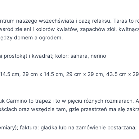
entrum naszego wszechświata i oazą relaksu. Taras to r
ród zieleni i kolorów kwiatów, zapachów ziół, kwitnąc
 między domem a ogrodem.
i prostokąt i kwadrat; kolor: sahara, nerino
4.5 cm, 29 cm x 14.5 cm, 29 cm x 29 cm, 43.5 cm x 29 c
 Carmino to trapez i to w pięciu różnych rozmiarach. A 
łościach oraz wszędzie tam, gzie przestrzeń ma się zak
iary); faktura: gładka lub na zamówienie postarzana; kol