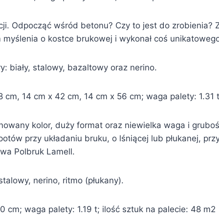
cji. Odpocząć wśród betonu? Czy to jest do zrobienia? 
yślenia o kostce brukowej i wykonał coś unikatowego,
y: biały, stalowy, bazaltowy oraz nerino.
cm, 14 cm x 42 cm, 14 cm x 56 cm; waga palety: 1.31 t;
nowany kolor, duży format oraz niewielka waga i grubo
tów przy układaniu bruku, o lśniącej lub płukanej, prz
wa Polbruk Lamell.
talowy, nerino, ritmo (płukany).
cm; waga palety: 1.19 t; ilość sztuk na palecie: 48 m2