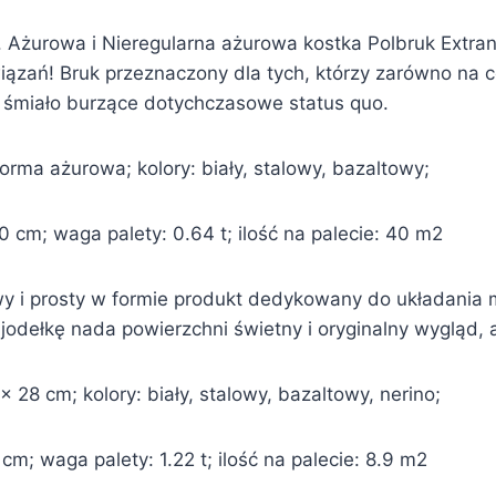
 Ażurowa i Nieregularna ażurowa kostka Polbruk Extrano 
ązań! Bruk przeznaczony dla tych, którzy zarówno na c
– śmiało burzące dotychczasowe status quo.
rma ażurowa; kolory: biały, stalowy, bazaltowy;
 cm; waga palety: 0.64 t; ilość na palecie: 40 m2
wy i prosty w formie produkt dedykowany do układania m
odełkę nada powierzchni świetny i oryginalny wygląd, a
 28 cm; kolory: biały, stalowy, bazaltowy, nerino;
m; waga palety: 1.22 t; ilość na palecie: 8.9 m2