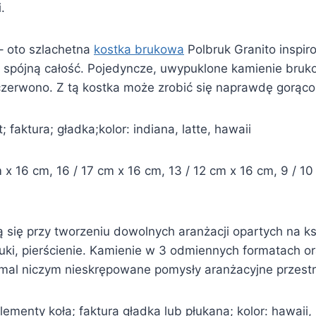
.
 – oto szlachetna
kostka brukowa
Polbruk Granito inspi
spójną całość. Pojedyncze, uwypuklone kamienie bruko
 czerwono. Z tą kostka może zrobić się naprawdę gorąc
 faktura; gładka;kolor: indiana, latte, hawaii
 16 cm, 16 / 17 cm x 16 cm, 13 / 12 cm x 16 cm, 9 / 10 c
 się przy tworzeniu dowolnych aranżacji opartych na ksz
łuki, pierścienie. Kamienie w 3 odmiennych formatach o
mal niczym nieskrępowane pomysły aranżacyjne przestr
menty koła; faktura gładka lub płukana; kolor: hawaii, i