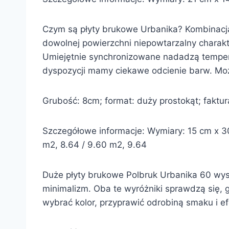
Czym są płyty brukowe Urbanika? Kombinacją
dowolnej powierzchni niepowtarzalny charakt
Umiejętnie synchronizowane nadadzą temperam
dyspozycji mamy ciekawe odcienie barw. Moż
Grubość: 8cm; format: duży prostokąt; faktura:
Szczegółowe informacje: Wymiary: 15 cm x 30 
m2, 8.64 / 9.60 m2, 9.64
Duże płyty brukowe Polbruk Urbanika 60 wyst
minimalizm. Oba te wyróżniki sprawdzą się, 
wybrać kolor, przyprawić odrobiną smaku i e