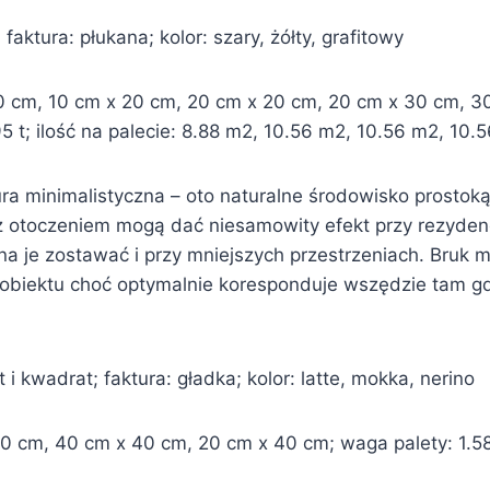
aktura: płukana; kolor: szary, żółty, grafitowy
0 cm, 10 cm x 20 cm, 20 cm x 20 cm, 20 cm x 30 cm, 3
 0,95 t; ilość na palecie: 8.88 m2, 10.56 m2, 10.56 m2, 10
 minimalistyczna – oto naturalne środowisko prostok
z otoczeniem mogą dać niesamowity efekt przy rezydenc
 je zostawać i przy mniejszych przestrzeniach. Bruk m
biektu choć optymalnie koresponduje wszędzie tam gdz
i kwadrat; faktura: gładka; kolor: latte, mokka, nerino
 cm, 40 cm x 40 cm, 20 cm x 40 cm; waga palety: 1.58 t