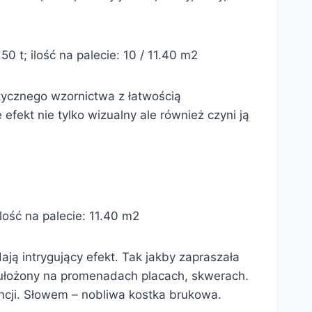
0 t; ilość na palecie: 10 / 11.40 m2
ktycznego wzornictwa z łatwością
efekt nie tylko wizualny ale również czyni ją
lość na palecie: 11.40 m2
ją intrygujący efekt. Tak jakby zapraszała
ę ułożony na promenadach placach, skwerach.
ncji. Słowem – nobliwa kostka brukowa.