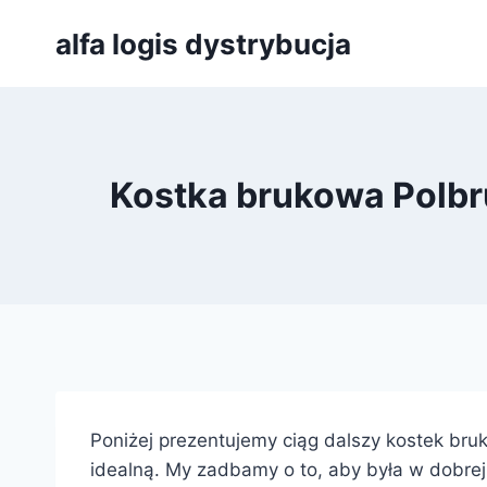
Przejdź
alfa logis dystrybucja
do
treści
Kostka brukowa Polbru
Poniżej prezentujemy ciąg dalszy kostek bruk
idealną. My zadbamy o to, aby była w dobrej c