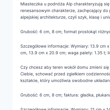
Miasteczka u podnóża Alp charakteryzują si
renesansowym charakterze, zachęcający do pr
alpejskiej architekturze, czyli szyk, klasę i un
Grubość: 6 cm, 8 cm; format prostokąt różnych 
Szczegółowe informacje: Wymiary: 13.9 cm x 1
cm, 13.9 cm x 20.9 cm; waga palety: 1.35 t; i
Czy chcesz aby teren wokół domu zmieni się 
Ciebie, schować przed zgiełkiem codziennośc
kształcie, który umożliwia swobodne układan
Grubość: 6 cm, 8 cm; faktura: gładka, płukana,
Szczegółowe informacje: Wymiary: 21 cm x 14 