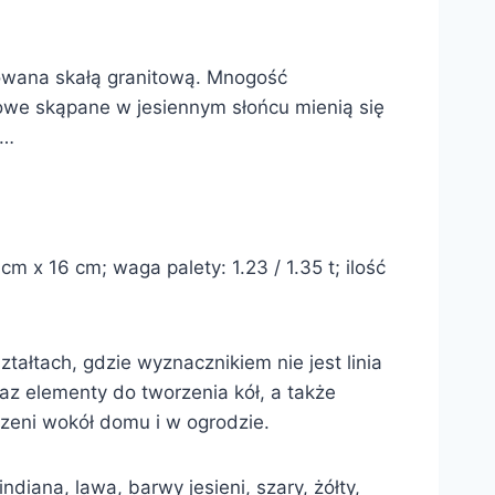
rowana skałą granitową. Mnogość
we skąpane w jesiennym słońcu mienią się
o…
m x 16 cm; waga palety: 1.23 / 1.35 t; ilość
tałtach, gdzie wyznacznikiem nie jest linia
raz elementy do tworzenia kół, a także
zeni wokół domu i w ogrodzie.
ndiana, lawa, barwy jesieni, szary, żółty,