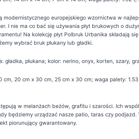
 modernistycznego europejskiego wzornictwa w najlep
er. I nie ma co bać się używania płyt brukowych o duży
entu! Na kolekcję płyt Polbruk Urbanika składają się 
emy wybrać bruk płukany lub gładki.
 gładka, płukana; kolor: nerino, onyx, korten, szary, gra
cm, 20 cm x 30 cm, 25 cm x 30 cm; waga palety: 1.53 t, 
ępują w melanżach beżów, grafitu i szarości. Ich wspó
gdy będziemy urządzać nasze patio, taras czy podjazd
fekt piorunujący gwarantowany.