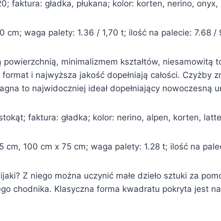
 faktura: gładka, płukana; kolor: korten, nerino, onyx, gr
cm; waga palety: 1.36 / 1,70 t; ilość na palecie: 7.68 /
owierzchnią, minimalizmem kształtów, niesamowitą tonac
 format i najwyższa jakość dopełniają całości. Czyżby 
agna to najwidoczniej ideał dopełniający nowoczesną u
okąt; faktura: gładka; kolor: nerino, alpen, korten, latt
cm, 100 cm x 75 cm; waga palety: 1.28 t; ilość na pale
ijaki? Z niego można uczynić małe dzieło sztuki za pomo
go chodnika. Klasyczna forma kwadratu pokryta jest nat