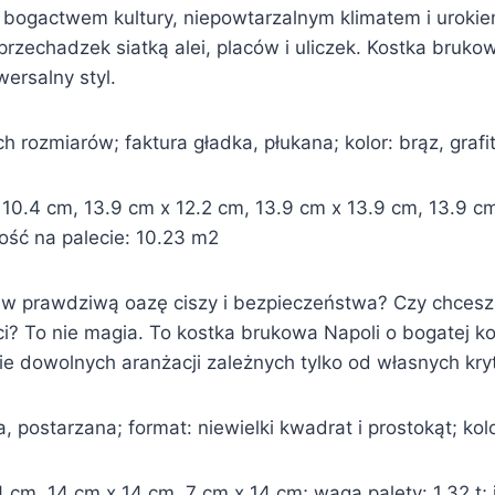
ę bogactwem kultury, niepowtarzalnym klimatem i uroki
zechadzek siatką alei, placów i uliczek. Kostka bruko
iwersalny styl.
rozmiarów; faktura gładka, płukana; kolor: brąz, grafit,
0.4 cm, 13.9 cm x 12.2 cm, 13.9 cm x 13.9 cm, 13.9 cm 
lość na palecie: 10.23 m2
w prawdziwą oazę ciszy i bezpieczeństwa? Czy chcesz a
i? To nie magia. To kostka brukowa Napoli o bogatej k
ie dowolnych aranżacji zależnych tylko od własnych kry
 postarzana; format: niewielki kwadrat i prostokąt; kolor:
cm, 14 cm x 14 cm, 7 cm x 14 cm; waga palety: 1.32 t; i