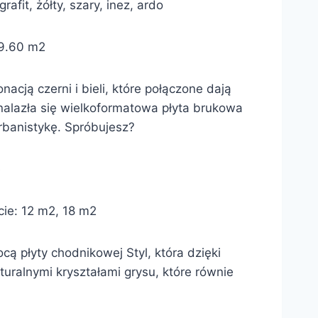
afit, żółty, szary, inez, ardo
 9.60 m2
ją czerni i bieli, które połączone dają
znalazła się wielkoformatowa płyta brukowa
rbanistykę. Spróbujesz?
e
cie: 12 m2, 18 m2
cą płyty chodnikowej Styl, która dzięki
uralnymi kryształami grysu, które równie