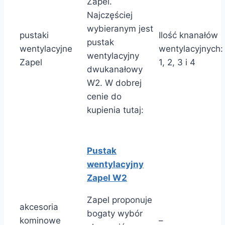
Zapel.
Najczęściej
wybieranym jest
pustaki
Ilość knanałów
pustak
wentylacyjne
wentylacyjnych:
wentylacyjny
Zapel
1, 2, 3 i 4
dwukanałowy
W2. W dobrej
cenie do
kupienia tutaj:
Pustak
wentylacyjny
Zapel W2
Zapel proponuje
akcesoria
bogaty wybór
kominowe
–