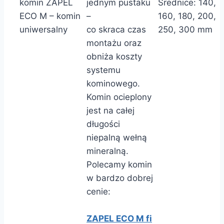
komin ZAPEL
jednym pustaku
Średnice: 140,
ECO M – komin
–
160, 180, 200,
uniwersalny
co skraca czas
250, 300 mm
montażu oraz
obniża koszty
systemu
kominowego.
Komin ocieplony
jest na całej
długości
niepalną wełną
mineralną.
Polecamy komin
w bardzo dobrej
cenie:
ZAPEL ECO M fi