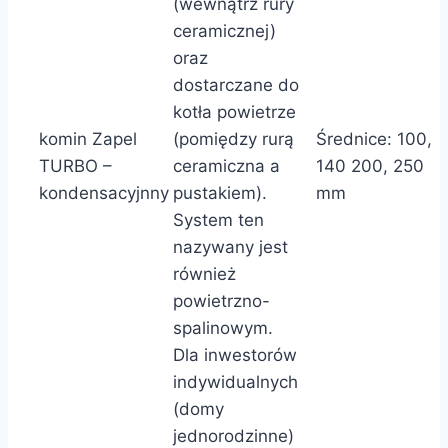
(wewnątrz rury
ceramicznej)
oraz
dostarczane do
kotła powietrze
komin Zapel
(pomiędzy rurą
Średnice: 100,
TURBO –
ceramiczna a
140 200, 250
kondensacyjnny
pustakiem).
mm
System ten
nazywany jest
również
powietrzno-
spalinowym.
Dla inwestorów
indywidualnych
(domy
jednorodzinne)