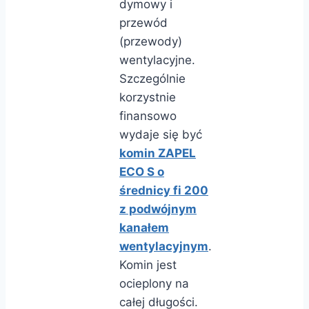
dymowy i
przewód
(przewody)
wentylacyjne.
Szczególnie
korzystnie
finansowo
wydaje się być
komin ZAPEL
ECO S o
średnicy fi 200
z podwójnym
kanałem
wentylacyjnym
.
Komin jest
ocieplony na
całej długości.