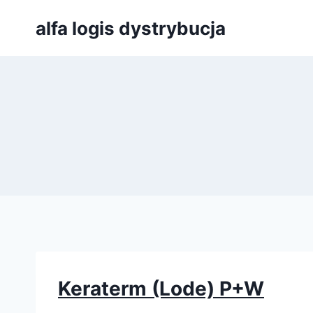
Przejdź
alfa logis dystrybucja
do
treści
Keraterm (Lode) P+W