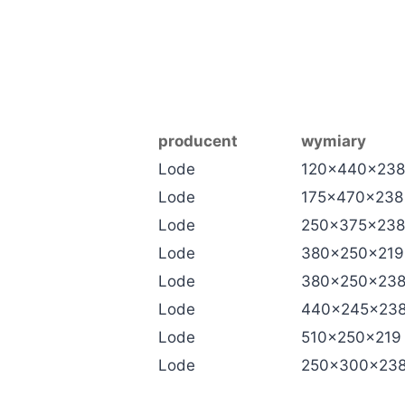
producent
wymiary
Lode
120x440x238
Lode
175x470x238
Lode
250x375x238
Lode
380x250x219
Lode
380x250x23
Lode
440x245x23
Lode
510x250x219
Lode
250x300x23