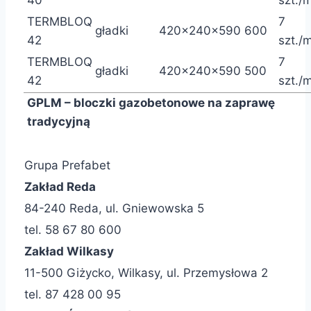
40
szt./
TERMBLOQ
7
gładki
420x240x590
600
42
szt./
TERMBLOQ
7
gładki
420x240x590
500
42
szt./
GPLM – bloczki gazobetonowe na zaprawę
tradycyjną
Grupa Prefabet
Zakład Reda
84-240 Reda, ul. Gniewowska 5
tel. 58 67 80 600
Zakład Wilkasy
11-500 Giżycko, Wilkasy, ul. Przemysłowa 2
tel. 87 428 00 95