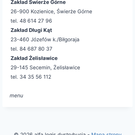
Zakład Świerże Górne
26-900 Kozienice, Świerże Górne
tel. 48 614 27 96
Zakład Długi Kąt
23-460 Józefów k./Biłgoraja
tel. 84 687 80 37
Zakład Żelisławice
29-145 Secemin, Żelisławice
tel. 34 35 56 112
menu
© 2026 alfa logis dystrybucja -
Mapa strony