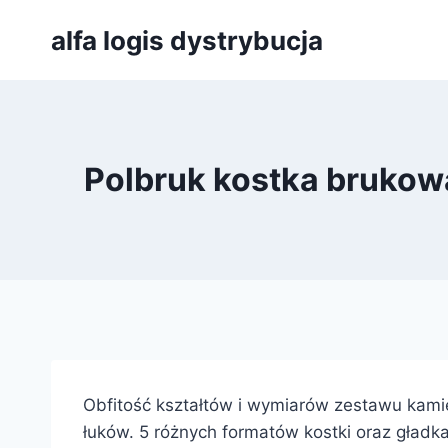
Przejdź
alfa logis dystrybucja
do
treści
Polbruk kostka brukow
Obfitość kształtów i wymiarów zestawu kami
łuków. 5 różnych formatów kostki oraz gładk