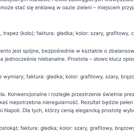
 może stać się enklawą w oazie zieleni – miejscem prz
 trapez (koło); faktura: gładka; kolor: szary, grafitowy,
rento jest spójne, bezpośrednie w kształcie o zbalanso
a jednocześnie niebanalne. Prostota – słowo klucz opis
 wymiary; faktura: gładka; kolor: grafitowy, szary, brą
a. Konwencjonalne i rozległe przestrzenie świetnie prez
jakaś niepotrzebna nieregularność. Rezultat będzie peł
Napoli. Dla tych, którzy cenią elegancką prostotę wybór
ostokąt; faktura: gładka; kolor: szary, grafitowy, brązo