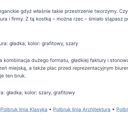
eganckie gdyż właśnie takie przestrzenie tworzymy. Czys
iura i firmy. Z tą kostką – można rzec – śmiało stąpasz
ra: gładka; kolor: grafitowy, szary
a kombinacja dużego formatu, gładkiej faktury i stono
zeń miejską, a także plac przed reprezentacyjnym biure
je ten bruk.
a: gładka; kolor: szary, grafitowy
•
Polbruk linia Klasyka
•
Polbruk linia Architektura
•
Polbr