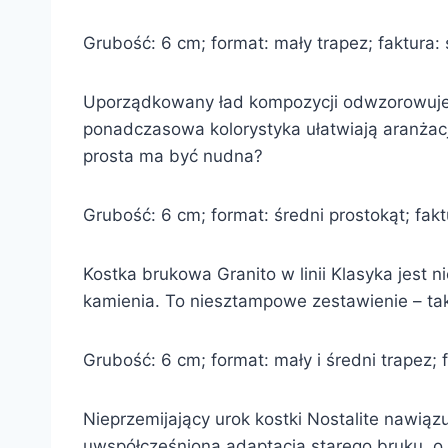
Grubość: 6 cm; format: mały trapez; faktura:
Uporządkowany ład kompozycji odwzorowuje w
ponadczasowa kolorystyka ułatwiają aranżację
prosta ma być nudna?
Grubość: 6 cm; format: średni prostokąt; faktu
Kostka brukowa Granito w linii Klasyka jest 
kamienia. To niesztampowe zestawienie – ta
Grubość: 6 cm; format: mały i średni trapez; f
Nieprzemijający urok kostki Nostalite nawiąz
uwspółcześniona adaptacja starego bruku, o 