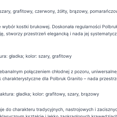
 szary, grafitowy, czerwony, żółty, brązowy, pomarańcz
ybór kostki brukowej. Doskonała regularności Polbruk
, stworzy przestrzeń elegancką i nada jej systematyczne
ra: gładka; kolor: szary, grafitowy
niebanalnym połączeniem chłodnej z pozoru, uniwersalnej
k charakterystyczne dla Polbruk Granito – nada przest
aktura: gładka; kolor: grafitowy, szary, brązowy
uje do charakteru tradycyjnych, nastrojowych i zacisznyc
klasycznym kształcie i lekko zaokrąglonych krawędziach