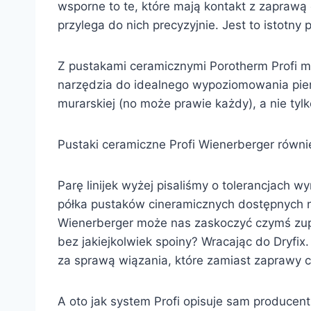
wsporne to te, które mają kontakt z zaprawą c
przylega do nich precyzyjnie. Jest to istot
Z pustakami ceramicznymi Porotherm Profi muro
narzędzia do idealnego wypoziomowania pier
murarskiej (no może prawie każdy), a nie tylk
Pustaki ceramiczne Profi Wienerberger równ
Parę linijek wyżej pisaliśmy o tolerancjach 
półka pustaków cineramicznych dostępnych n
Wienerberger może nas zaskoczyć czymś zup
bez jakiejkolwiek spoiny? Wracając do Dryfix
za sprawą wiązania, które zamiast zaprawy c
A oto jak system Profi opisuje sam producen