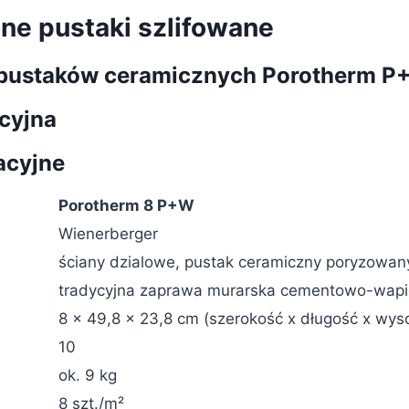
ne pustaki szlifowane
e pustaków ceramicznych Porotherm 
cyjna
acyjne
Porotherm 8 P+W
Wienerberger
ściany dzialowe, pustak ceramiczny poryzowan
tradycyjna zaprawa murarska cementowo-wap
8 x 49,8 x 23,8 cm (szerokość x długość x wys
10
ok. 9 kg
8 szt./m²