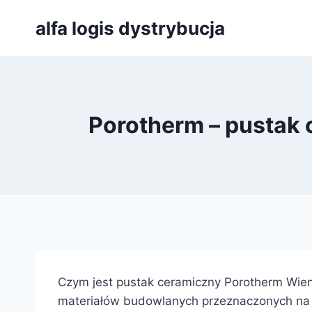
Przejdź
alfa logis dystrybucja
do
treści
Porotherm – pustak
Czym jest pustak ceramiczny Porotherm Wi
materiałów budowlanych przeznaczonych na ś