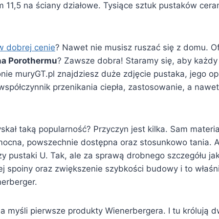
m 11,5 na ściany działowe. Tysiące sztuk pustaków cer
w dobrej cenie
? Nawet nie musisz ruszać się z domu. Of
na Porothermu
? Zawsze dobra! Staramy się, aby każdy 
tronie muryGT.pl znajdziesz duże zdjęcie pustaka, jego 
współczynnik przenikania ciepła, zastosowanie, a nawet
skał taką popularność? Przyczyn jest kilka. Sam materi
 mocna, powszechnie dostępna oraz stosunkowo tania. A
y pustaki U. Tak, ale za sprawą drobnego szczegółu jak
ej spoiny oraz zwiększenie szybkości budowy i to właś
erberger.
myśli pierwsze produkty Wienerbergera. I tu królują 