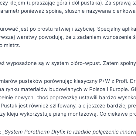
zy klejem (upraszając góra i dół pustaka). Za sprawą szl
ny parametr ponieważ spoina, słusznie nazywana cienko
wać jest po prostu łatwiej i szybciej. Specjalny aplika
wszej warstwy powodują, że z zadaniem wznoszenia śc
o mistrz.
ież wyposażone są w system pióro-wpust. Zatem spoiny
wymiarów pustaków porównując klasyczny P+W z Profi. Dr
a rynku materiałów budowlanych w Polsce i Europie. Gł
ełnie nowych, choć poprzeczkę ustawili bardzo wysok
. Pustak jest również szlifowany, ale jeszcze bardziej p
zy kleju wykorzystuje pianę montażową. Co ciekawe pro
t:
„System Porotherm Dryfix to rzadkie połączenie innowa