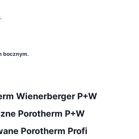
.
m bocznym.
herm Wienerberger P+W
czne Porotherm P+W
wane Porotherm Profi