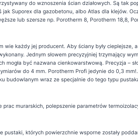
zystywany do wznoszenia ścian działowych. Są tak popu
jak Suporex dla gazobetonu, albo Atlas dla klejów. Ocz
ęższe lub szersze np. Porotherm 8, Porotherm 18,8, P
 wie każdy jej producent. Aby ściany były cieplejsze,
 wykonany. Jednym słowem precyzyjniej trzymający wymia
h mogła być nazwana cienkowarstwową. Precyzja – sło
miarów do 4 mm. Porotherm Profi jedynie do 0,3 mm!. 
rynku budowlanym wraz ze specjalnie do tego typu pust
 prac murarskich, polepszenie parametrów termoizolacy
e pustaki, których powierzchnie wsporne zostały podda