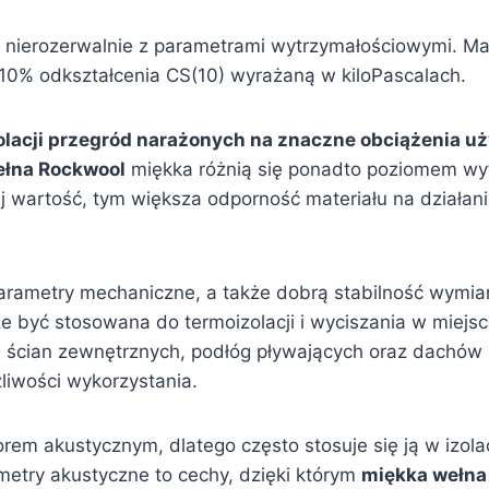
ę nierozerwalnie z parametrami wytrzymałościowymi. M
 10% odkształcenia CS(10) wyrażaną w kiloPascalach.
olacji przegród narażonych na znaczne obciążenia u
ełna Rockwool
miękka różnią się ponadto poziomem wyt
ej wartość, tym większa odporność materiału na działani
ametry mechaniczne, a także dobrą stabilność wymiaro
że być stosowana do termoizolacji i wyciszania w miej
i ścian zewnętrznych, podłóg pływających oraz dachów p
liwości wykorzystania.
orem akustycznym, dlatego często stosuje się ją w izol
metry akustyczne to cechy, dzięki którym
miękka wełna