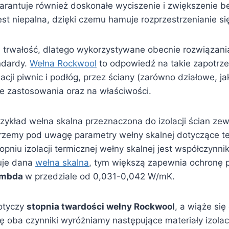
rantuje również doskonałe wyciszenie i zwiększenie b
est niepalna, dzięki czemu hamuje rozprzestrzenianie si
 trwałość, dlatego wykorzystywane obecnie rozwiązan
ndardy.
Wełna Rockwool
to odpowiedź na takie zapotrze
cji piwnic i podłóg, przez ściany (zarówno działowe, ja
ce zastosowania oraz na właściwości.
ykład wełna skalna przeznaczona do izolacji ścian zew
emy pod uwagę parametry wełny skalnej dotyczące termo
niu izolacji termicznej wełny skalnej jest współczynn
uje dana
wełna skalna
, tym większą zapewnia ochronę p
ambda
w przedziale od 0,031-0,042 W/mK.
dotyczy
stopnia twardości wełny Rockwool
, a wiąże si
 oba czynniki wyróżniamy następujące materiały izolac