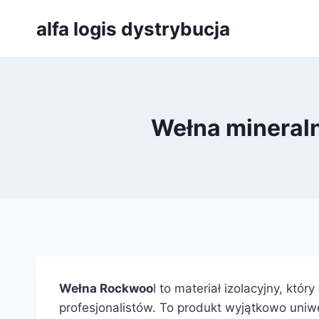
Przejdź
alfa logis dystrybucja
do
treści
Wełna mineraln
Wełna Rockwoo
l to materiał izolacyjny, któ
profesjonalistów. To produkt wyjątkowo uniw